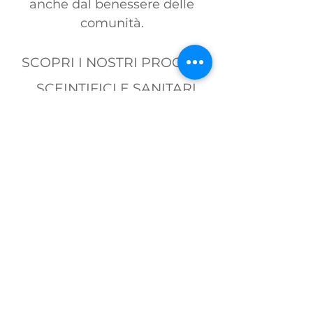
anche dal benessere delle
comunità.
SCOPRI I NOSTRI PROGETTI
SCEINTIFICI E SANITARI
La ricerca scientifica,
quale alleata
imprescindibile nella
lotta alla malattia e
grandi progetti sanitari
per la cura delle