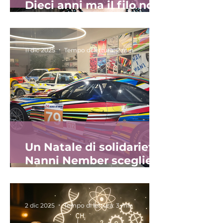
Dieci anni ma il filo non
è spezzato.
11 dic 2025
Tempo di lettura: 2 min
Un Natale di solidarietà:
Nanni Nember sceglie
la Fondazione
Alessandra Bono
2 dic 2025
Tempo di lettura: 3 min