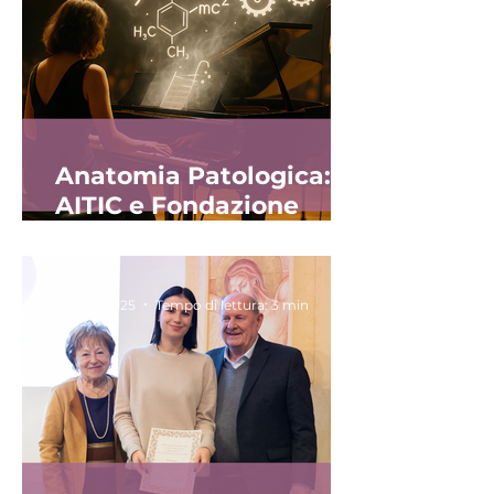
Anatomia Patologica:
AITIC e Fondazione
Alessandra Bono
alleate per sostenerla
20 nov 2025
Tempo di lettura: 3 min