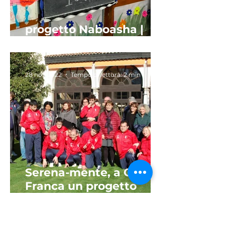
progetto Naboasha |
Calcutta, India
28 nov 2022
Tempo di lettura: 2 min
Serena-mente, a Corte
Franca un progetto
sportivo per i ragazzi
autistici