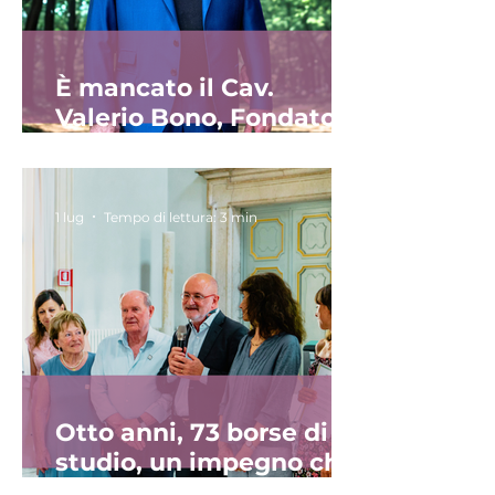
È mancato il Cav.
Valerio Bono, Fondatore
e Presidente della
Fondazione Alessandra
Bono
1 lug
Tempo di lettura: 3 min
Otto anni, 73 borse di
studio, un impegno che
continua: consegnate le