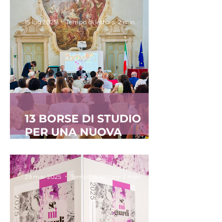
2024
15 lug 2025
Tempo di lettura: 2 min
13 BORSE DI STUDIO
PER UNA NUOVA
GENERAZIONE DI
INGEGNERI
29 mar 2025
Tempo di lettura: 3 min