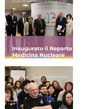
24 ott 2025
Tempo di lettura: 4 min
dell’Università degli
Studi di Brescia
Inaugurato il Reparto di
Medicina Nucleare
“Alessandra Bono”
26 set 2025
Tempo di lettura: 3 min