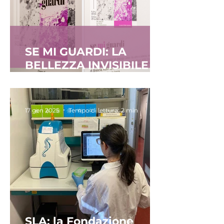
SE MI GUARDI: LA
BELLEZZA INVISIBILE
DELLA SCIENZA
DIVENTA ARTE
17 gen 2025
Tempo di lettura: 2 min
SLA: la Fondazione