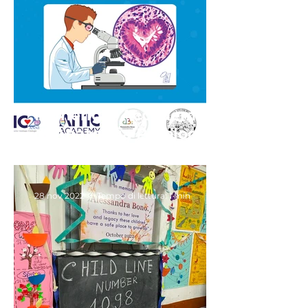
Pomeriggi Accademici
di Anatomia Patologica,
un luogo di ricerca e
confronto
28 nov 2022
Tempo di lettura: 1 min